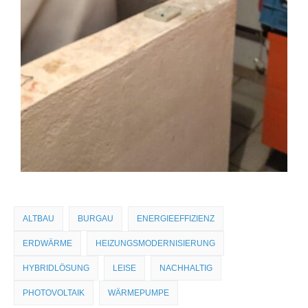
ALTBAU
BURGAU
ENERGIEEFFIZIENZ
ERDWÄRME
HEIZUNGSMODERNISIERUNG
HYBRIDLÖSUNG
LEISE
NACHHALTIG
PHOTOVOLTAIK
WÄRMEPUMPE