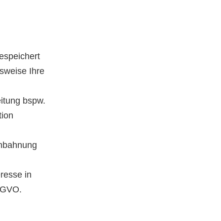
espeichert
sweise Ihre
eitung bspw.
tion
sanbahnung
eresse in
DSGVO.