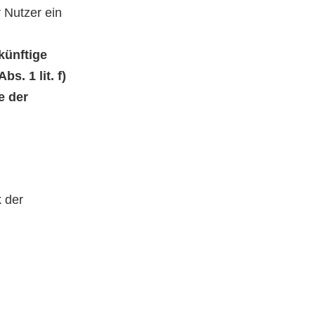
 Nutzer ein
künftige
s. 1 lit. f)
e der
k der