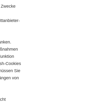
m Zwecke
ttanbieter-
änken.
 Maßnahmen
funktion
ash-Cookies
 müssen Sie
hängen von
icht