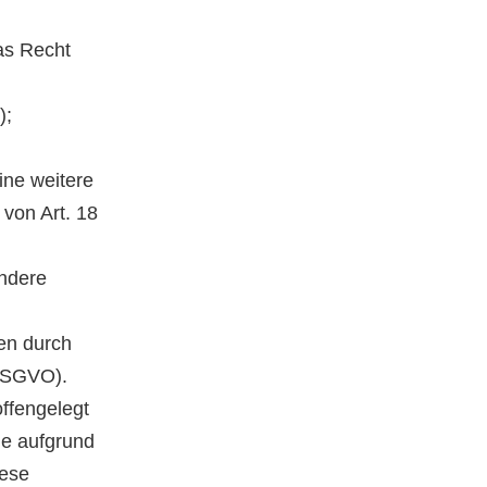
as Recht
);
ine weitere
von Art. 18
andere
ten durch
 DSGVO).
offengelegt
ie aufgrund
iese