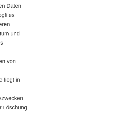
den Daten
gfiles
eren
Datum und
es
en von
 liegt in
iszwecken
der Löschung