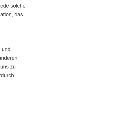
 jede solche
ation, das
r und
 anderen
 uns zu
rdurch