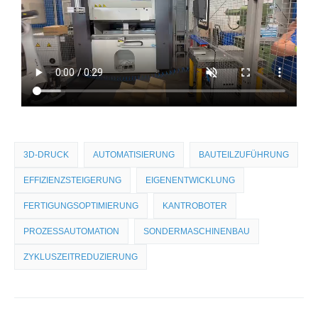
3D-DRUCK
AUTOMATISIERUNG
BAUTEILZUFÜHRUNG
EFFIZIENZSTEIGERUNG
EIGENENTWICKLUNG
FERTIGUNGSOPTIMIERUNG
KANTROBOTER
PROZESSAUTOMATION
SONDERMASCHINENBAU
ZYKLUSZEITREDUZIERUNG