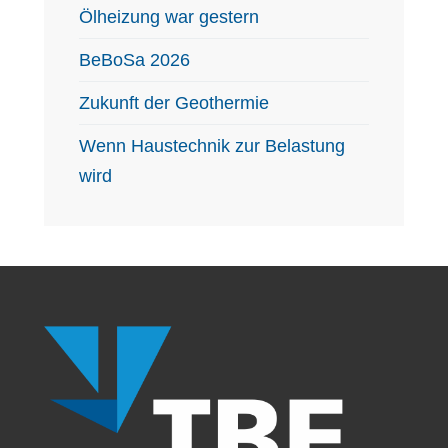
Ölheizung war gestern
BeBoSa 2026
Zukunft der Geothermie
Wenn Haustechnik zur Belastung
wird