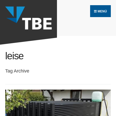
Search
Skip
for:
MENÜ
to
content
leise
Tag Archive