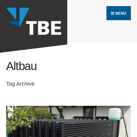
Search
Skip
for:
MENÜ
to
content
Altbau
Tag Archive