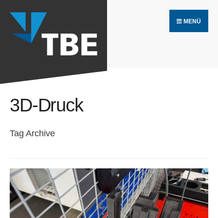
Search
Skip
for:
MENÜ
to
content
3D-Druck
Tag Archive