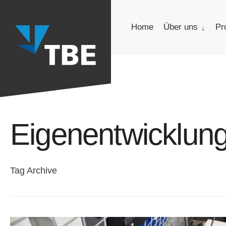
for:
Skip
to
Home
Über uns
Pr
content
Eigenentwicklun
Tag Archive