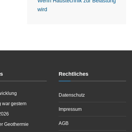
Wenn Haustechnik zur Belastung
wird
es
Rechtliches
wicklung
Datenschutz
 war gestern
Impressum
2026
AGB
er Geothermie