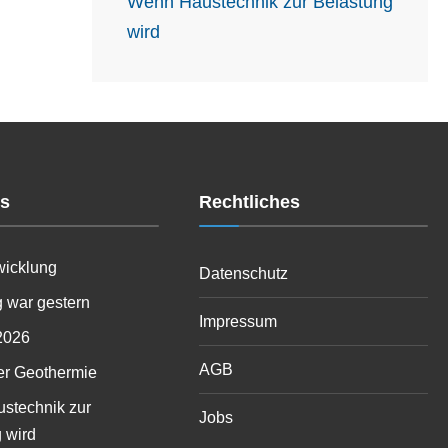
Wenn Haustechnik zur Belastung
wird
es
Rechtliches
wicklung
Datenschutz
 war gestern
Impressum
2026
AGB
er Geothermie
stechnik zur
Jobs
 wird