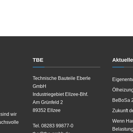
TBE
Aktuell
Technische Bauteile Eberle
Eigenent
GmbH
Ölheizung
Industriegebiet Ellzee-Bhf.
BeBoSa 
Am Grünfeld 2
89352 Ellzee
Zukunft d
sind wir
Wenn Hau
uchsvolle
Tel. 08283 99877-0
Belastung