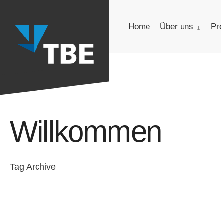
for:
Skip
to
Home
Über uns
Pr
content
Willkommen
Tag Archive