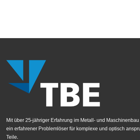
Tag der Ausbildung 2025
Wir sind auf der HEATEXPO 2025
Ausbildung zum Anfassen
Energie trifft Denkmalschutz
Ab 1.Mai.2023 gibt es den TBE – Freitag
68% mehr Licht, 52% weniger Energie
Mit über 25-jähriger Erfahrung im Metall- und Maschinenbau 
ein erfahrener Problemlöser für komplexe und optisch anspr
Teile.