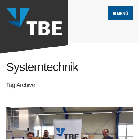
Search
Skip
for:
MENÜ
to
content
Systemtechnik
Tag Archive