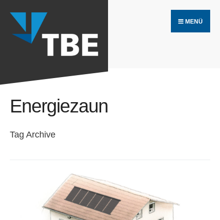
Search
Skip
for:
MENÜ
to
content
Energiezaun
Tag Archive