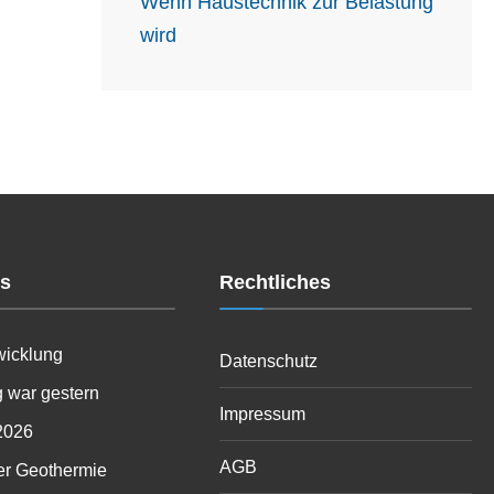
Wenn Haustechnik zur Belastung
wird
es
Rechtliches
wicklung
Datenschutz
 war gestern
Impressum
2026
AGB
er Geothermie