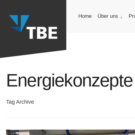
for:
Skip
to
Home
Über uns
Pr
content
Energiekonzepte
Tag Archive