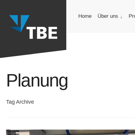
for:
Skip
to
Home
Über uns
Pr
content
Planung
Tag Archive