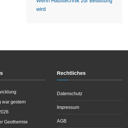
Wenn Haustechnik zur Belastung
wird
es
Rechtliches
wicklung
Datenschutz
 war gestern
Impressum
2026
AGB
er Geothermie