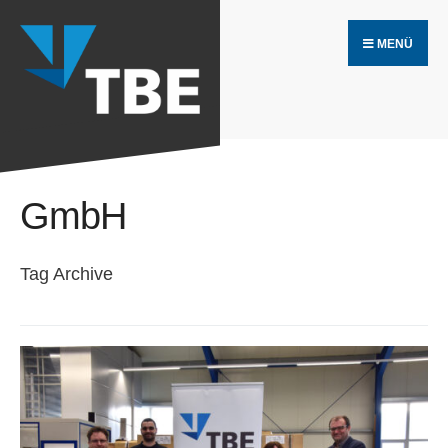
Search
Skip
for:
MENÜ
to
content
GmbH
Tag Archive