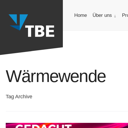
for:
Skip
to
Home
Über uns
Pr
content
Wärmewende
Tag Archive