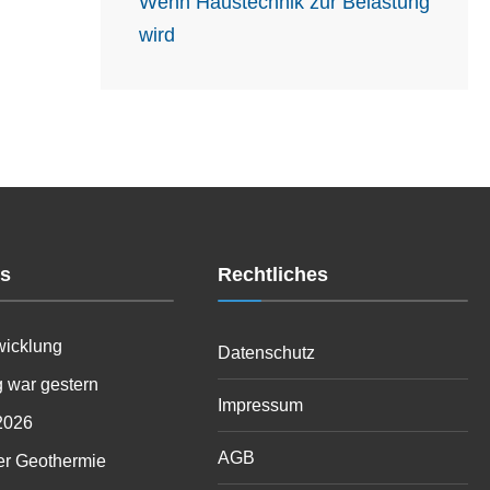
Wenn Haustechnik zur Belastung
wird
es
Rechtliches
wicklung
Datenschutz
 war gestern
Impressum
2026
AGB
er Geothermie