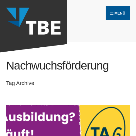
Search
Skip
for:
MENÜ
to
content
Nachwuchsförderung
Tag Archive