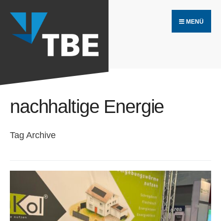
Search
Skip
for:
MENÜ
to
content
nachhaltige Energie
Tag Archive