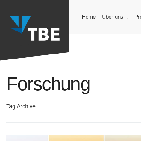
for:
Skip
to
Home
Über uns
Pr
content
Forschung
Tag Archive