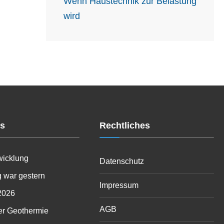
Wenn Haustechnik zur Belastung
wird
es
Rechtliches
wicklung
Datenschutz
 war gestern
Impressum
2026
AGB
er Geothermie