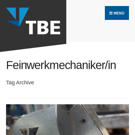
Search
Skip
for:
MENÜ
to
content
Feinwerkmechaniker/in
Tag Archive