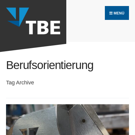
Search
Skip
for:
MENÜ
to
content
Berufsorientierung
Tag Archive