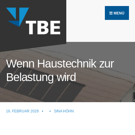
Search
Skip
for:
MENÜ
to
content
Wenn Haustechnik zur
Belastung wird
16. FEBRUAR 2026
•
•
SINA HÖHN