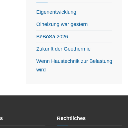
Eigenentwicklung
Ölheizung war gestern
BeBoSa 2026
Zukunft der Geothermie
Wenn Haustechnik zur Belastung
wird
es
Rechtliches