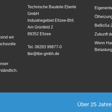
Technische Bauteile Eberle
Eigenent
GmbH
Ölheizung
Industriegebiet Ellzee-Bhf.
BeBoSa 
Am Grünfeld 2
89352 Ellzee
Zukunft d
sind wir
Wenn Hau
uchsvolle
Tel. 08283 99877-0
Belastung
tbe@tbe-gmbh.de
unser
ständlich.
Über 25 Jahre